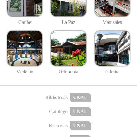
Caribe
La Paz
Manizales
Medellín
Palmira
Orinoquía
Bibliotecas
UNAL
Catálogo
UNAL
Recursos
UNAL