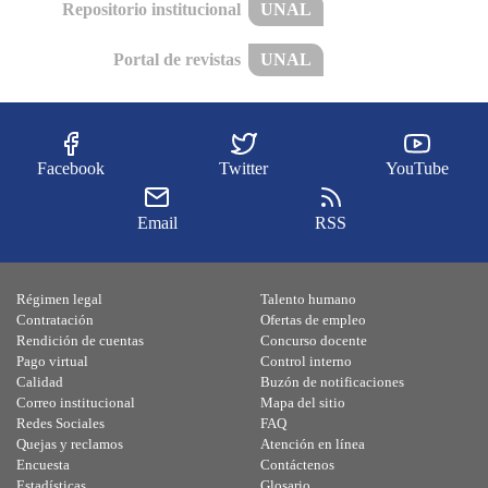
Repositorio institucional
UNAL
Portal de revistas
UNAL
Facebook
Twitter
YouTube
Email
RSS
Régimen legal
Talento humano
Contratación
Ofertas de empleo
Rendición de cuentas
Concurso docente
Pago virtual
Control interno
Calidad
Buzón de notificaciones
Correo institucional
Mapa del sitio
Redes Sociales
FAQ
Quejas y reclamos
Atención en línea
Encuesta
Contáctenos
Estadísticas
Glosario