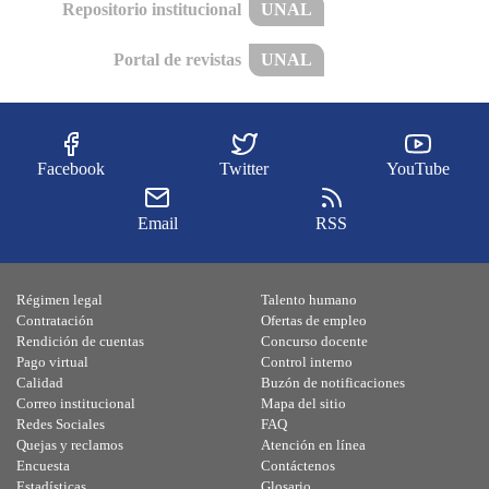
Repositorio institucional
UNAL
Portal de revistas
UNAL
Facebook
Twitter
YouTube
Email
RSS
Régimen legal
Talento humano
Contratación
Ofertas de empleo
Rendición de cuentas
Concurso docente
Pago virtual
Control interno
Calidad
Buzón de notificaciones
Correo institucional
Mapa del sitio
Redes Sociales
FAQ
Quejas y reclamos
Atención en línea
Encuesta
Contáctenos
Estadísticas
Glosario