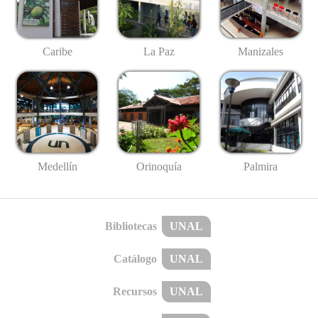
Caribe
La Paz
Manizales
Medellín
Palmira
Orinoquía
Bibliotecas
UNAL
Catálogo
UNAL
Recursos
UNAL