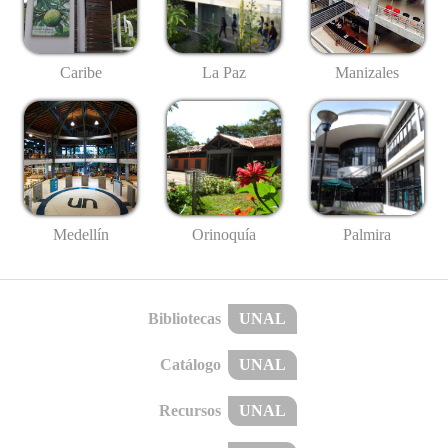
Caribe
La Paz
Manizales
Medellín
Palmira
Orinoquía
Bibliotecas
UNAL
Catálogo
UNAL
Recursos
UNAL