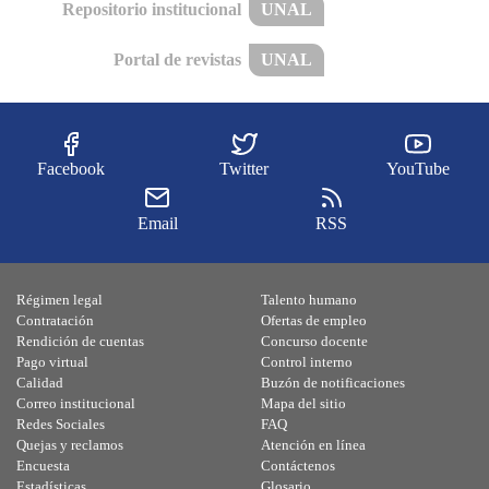
Repositorio institucional
UNAL
Portal de revistas
UNAL
Facebook
Twitter
YouTube
Email
RSS
Régimen legal
Talento humano
Contratación
Ofertas de empleo
Rendición de cuentas
Concurso docente
Pago virtual
Control interno
Calidad
Buzón de notificaciones
Correo institucional
Mapa del sitio
Redes Sociales
FAQ
Quejas y reclamos
Atención en línea
Encuesta
Contáctenos
Estadísticas
Glosario