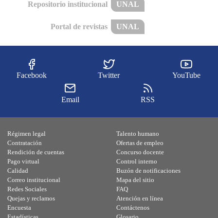
Repositorio institucional
UNAL
Portal de revistas
UNAL
Facebook
Twitter
YouTube
Email
RSS
Régimen legal
Talento humano
Contratación
Ofertas de empleo
Rendición de cuentas
Concurso docente
Pago virtual
Control interno
Calidad
Buzón de notificaciones
Correo institucional
Mapa del sitio
Redes Sociales
FAQ
Quejas y reclamos
Atención en línea
Encuesta
Contáctenos
Estadísticas
Glosario