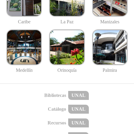
Caribe
La Paz
Manizales
Medellín
Palmira
Orinoquía
Bibliotecas
UNAL
Catálogo
UNAL
Recursos
UNAL