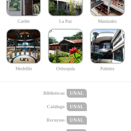
Caribe
La Paz
Manizales
Medellín
Palmira
Orinoquía
Bibliotecas
UNAL
Catálogo
UNAL
Recursos
UNAL