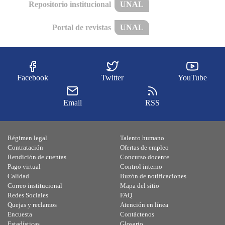
Repositorio institucional
UNAL
Portal de revistas
UNAL
Facebook
Twitter
YouTube
Email
RSS
Régimen legal
Talento humano
Contratación
Ofertas de empleo
Rendición de cuentas
Concurso docente
Pago virtual
Control interno
Calidad
Buzón de notificaciones
Correo institucional
Mapa del sitio
Redes Sociales
FAQ
Quejas y reclamos
Atención en línea
Encuesta
Contáctenos
Estadísticas
Glosario