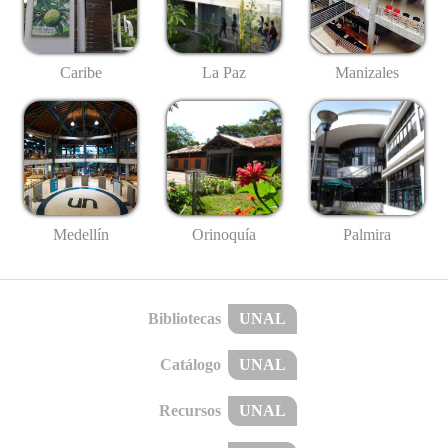
Caribe
La Paz
Manizales
Medellín
Palmira
Orinoquía
Bibliotecas
UNAL
Catálogo
UNAL
Recursos
UNAL