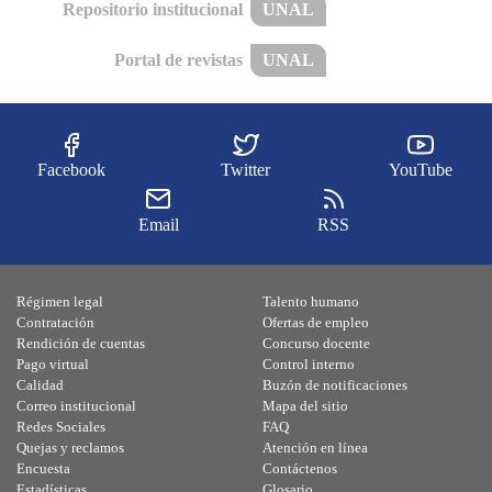
Repositorio institucional
UNAL
Portal de revistas
UNAL
Facebook
Twitter
YouTube
Email
RSS
Régimen legal
Talento humano
Contratación
Ofertas de empleo
Rendición de cuentas
Concurso docente
Pago virtual
Control interno
Calidad
Buzón de notificaciones
Correo institucional
Mapa del sitio
Redes Sociales
FAQ
Quejas y reclamos
Atención en línea
Encuesta
Contáctenos
Estadísticas
Glosario