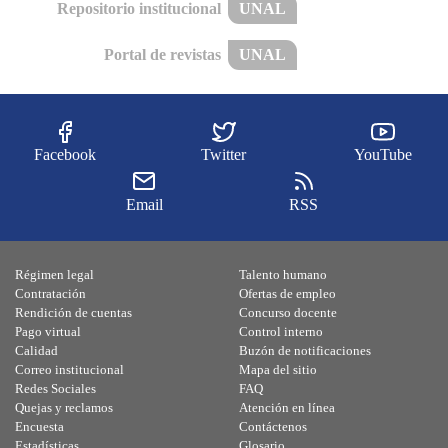
Repositorio institucional
UNAL
Portal de revistas
UNAL
Facebook
Twitter
YouTube
Email
RSS
Régimen legal
Talento humano
Contratación
Ofertas de empleo
Rendición de cuentas
Concurso docente
Pago virtual
Control interno
Calidad
Buzón de notificaciones
Correo institucional
Mapa del sitio
Redes Sociales
FAQ
Quejas y reclamos
Atención en línea
Encuesta
Contáctenos
Estadísticas
Glosario