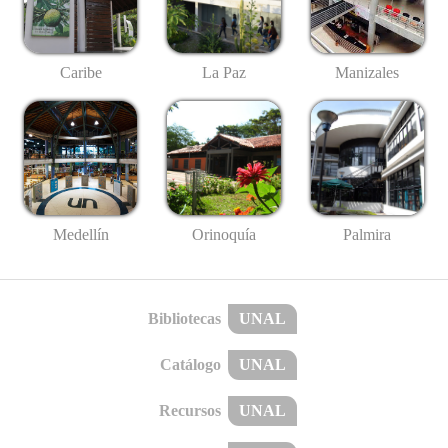
Caribe
La Paz
Manizales
Medellín
Palmira
Orinoquía
Bibliotecas
UNAL
Catálogo
UNAL
Recursos
UNAL