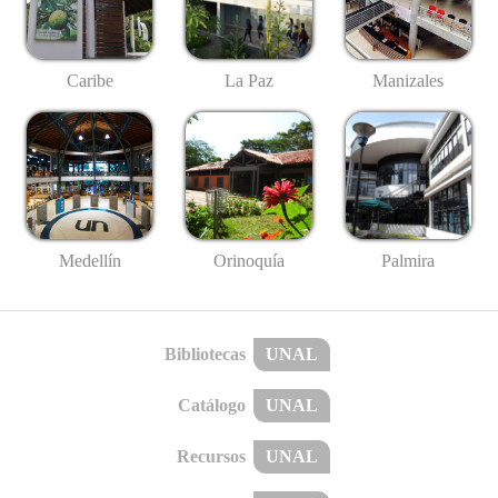
Caribe
La Paz
Manizales
Medellín
Palmira
Orinoquía
Bibliotecas
UNAL
Catálogo
UNAL
Recursos
UNAL