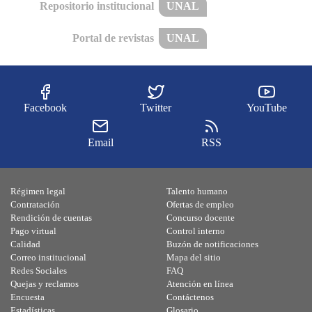
Repositorio institucional
UNAL
Portal de revistas
UNAL
Facebook
Twitter
YouTube
Email
RSS
Régimen legal
Talento humano
Contratación
Ofertas de empleo
Rendición de cuentas
Concurso docente
Pago virtual
Control interno
Calidad
Buzón de notificaciones
Correo institucional
Mapa del sitio
Redes Sociales
FAQ
Quejas y reclamos
Atención en línea
Encuesta
Contáctenos
Estadísticas
Glosario