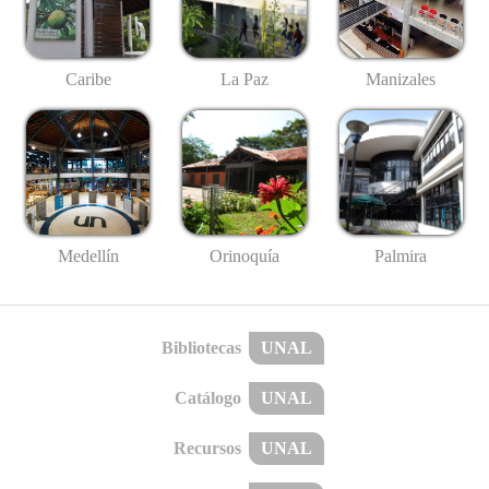
Caribe
La Paz
Manizales
Medellín
Palmira
Orinoquía
Bibliotecas
UNAL
Catálogo
UNAL
Recursos
UNAL