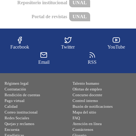
Repositorio institucional
UNAL
Portal de revistas
UNAL
Facebook
Twitter
YouTube
Email
RSS
Régimen legal
Talento humano
Contratación
Ofertas de empleo
Rendición de cuentas
Concurso docente
Pago virtual
Control interno
Calidad
Buzón de notificaciones
Correo institucional
Mapa del sitio
Redes Sociales
FAQ
Quejas y reclamos
Atención en línea
Encuesta
Contáctenos
Estadísticas
Glosario