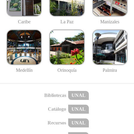
Caribe
La Paz
Manizales
Medellín
Palmira
Orinoquía
Bibliotecas
UNAL
Catálogo
UNAL
Recursos
UNAL