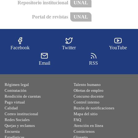
Repositorio institucional
UNAL
Portal de revistas
UNAL
Facebook
Twitter
YouTube
Email
RSS
Régimen legal
Talento humano
Contratación
Ofertas de empleo
Rendición de cuentas
Concurso docente
Pago virtual
Control interno
Calidad
Buzón de notificaciones
Correo institucional
Mapa del sitio
Redes Sociales
FAQ
Quejas y reclamos
Atención en línea
Encuesta
Contáctenos
Estadísticas
Glosario