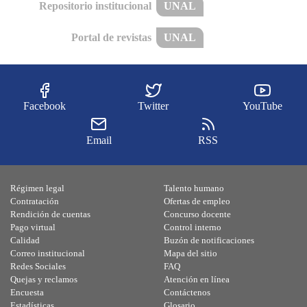
Repositorio institucional
UNAL
Portal de revistas
UNAL
Facebook
Twitter
YouTube
Email
RSS
Régimen legal
Talento humano
Contratación
Ofertas de empleo
Rendición de cuentas
Concurso docente
Pago virtual
Control interno
Calidad
Buzón de notificaciones
Correo institucional
Mapa del sitio
Redes Sociales
FAQ
Quejas y reclamos
Atención en línea
Encuesta
Contáctenos
Estadísticas
Glosario