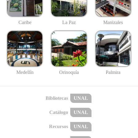
Caribe
La Paz
Manizales
Medellín
Palmira
Orinoquía
Bibliotecas
UNAL
Catálogo
UNAL
Recursos
UNAL