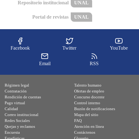
Repositorio institucional
UNAL
Portal de revistas
UNAL
Facebook
Twitter
YouTube
Email
RSS
Régimen legal
Talento humano
Contratación
Ofertas de empleo
Rendición de cuentas
Concurso docente
Pago virtual
Control interno
Calidad
Buzón de notificaciones
Correo institucional
Mapa del sitio
Redes Sociales
FAQ
Quejas y reclamos
Atención en línea
Encuesta
Contáctenos
Estadísticas
Glosario