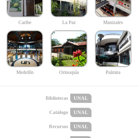
Caribe
La Paz
Manizales
Medellín
Palmira
Orinoquía
Bibliotecas
UNAL
Catálogo
UNAL
Recursos
UNAL