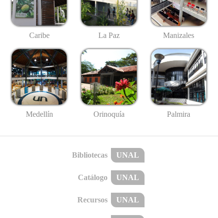
Caribe
La Paz
Manizales
Medellín
Palmira
Orinoquía
Bibliotecas
UNAL
Catálogo
UNAL
Recursos
UNAL