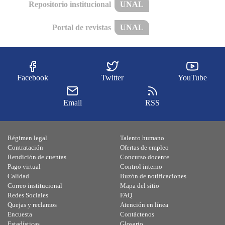
Repositorio institucional
UNAL
Portal de revistas
UNAL
Facebook
Twitter
YouTube
Email
RSS
Régimen legal
Talento humano
Contratación
Ofertas de empleo
Rendición de cuentas
Concurso docente
Pago virtual
Control interno
Calidad
Buzón de notificaciones
Correo institucional
Mapa del sitio
Redes Sociales
FAQ
Quejas y reclamos
Atención en línea
Encuesta
Contáctenos
Estadísticas
Glosario