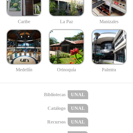
Caribe
La Paz
Manizales
Medellín
Palmira
Orinoquía
Bibliotecas
UNAL
Catálogo
UNAL
Recursos
UNAL