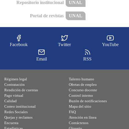
Repositorio institucional
UNAL
Portal de revistas
UNAL
Facebook
Twitter
YouTube
Email
RSS
Régimen legal
Talento humano
Contratación
Ofertas de empleo
Rendición de cuentas
Concurso docente
Pago virtual
Control interno
Calidad
Buzón de notificaciones
Correo institucional
Mapa del sitio
Redes Sociales
FAQ
Quejas y reclamos
Atención en línea
Encuesta
Contáctenos
Estadísticas
Glosario