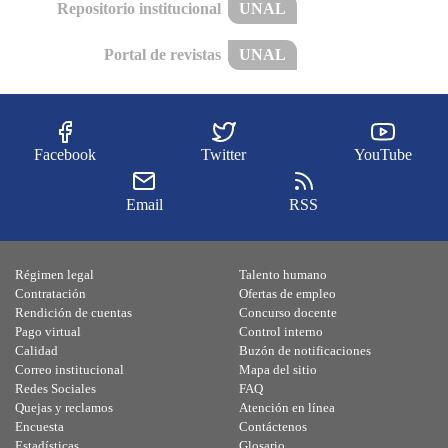
Repositorio institucional
UNAL
Portal de revistas
UNAL
Facebook
Twitter
YouTube
Email
RSS
Régimen legal
Talento humano
Contratación
Ofertas de empleo
Rendición de cuentas
Concurso docente
Pago virtual
Control interno
Calidad
Buzón de notificaciones
Correo institucional
Mapa del sitio
Redes Sociales
FAQ
Quejas y reclamos
Atención en línea
Encuesta
Contáctenos
Estadísticas
Glosario