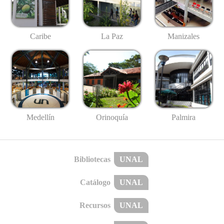
Caribe
La Paz
Manizales
Medellín
Palmira
Orinoquía
Bibliotecas
UNAL
Catálogo
UNAL
Recursos
UNAL