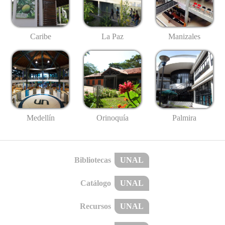
Caribe
La Paz
Manizales
Medellín
Palmira
Orinoquía
Bibliotecas
UNAL
Catálogo
UNAL
Recursos
UNAL