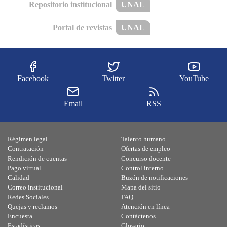
Repositorio institucional
UNAL
Portal de revistas
UNAL
Facebook
Twitter
YouTube
Email
RSS
Régimen legal
Talento humano
Contratación
Ofertas de empleo
Rendición de cuentas
Concurso docente
Pago virtual
Control interno
Calidad
Buzón de notificaciones
Correo institucional
Mapa del sitio
Redes Sociales
FAQ
Quejas y reclamos
Atención en línea
Encuesta
Contáctenos
Estadísticas
Glosario