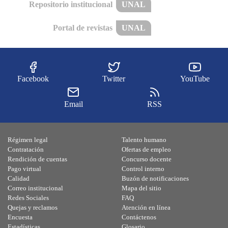
Repositorio institucional
UNAL
Portal de revistas
UNAL
Facebook
Twitter
YouTube
Email
RSS
Régimen legal
Talento humano
Contratación
Ofertas de empleo
Rendición de cuentas
Concurso docente
Pago virtual
Control interno
Calidad
Buzón de notificaciones
Correo institucional
Mapa del sitio
Redes Sociales
FAQ
Quejas y reclamos
Atención en línea
Encuesta
Contáctenos
Estadísticas
Glosario