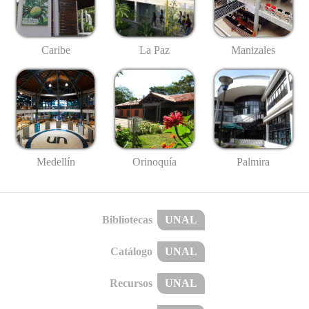
Caribe
La Paz
Manizales
Medellín
Palmira
Orinoquía
Bibliotecas
UNAL
Catálogo
UNAL
Recursos
UNAL