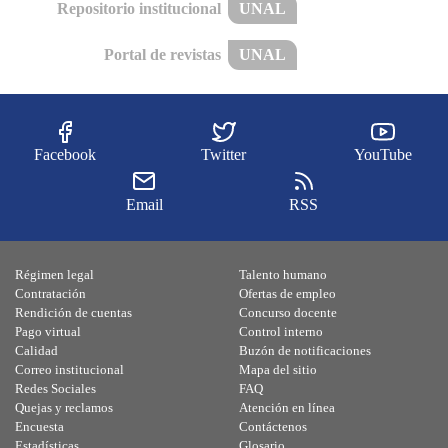
Repositorio institucional
UNAL
Portal de revistas
UNAL
Facebook
Twitter
YouTube
Email
RSS
Régimen legal
Talento humano
Contratación
Ofertas de empleo
Rendición de cuentas
Concurso docente
Pago virtual
Control interno
Calidad
Buzón de notificaciones
Correo institucional
Mapa del sitio
Redes Sociales
FAQ
Quejas y reclamos
Atención en línea
Encuesta
Contáctenos
Estadísticas
Glosario