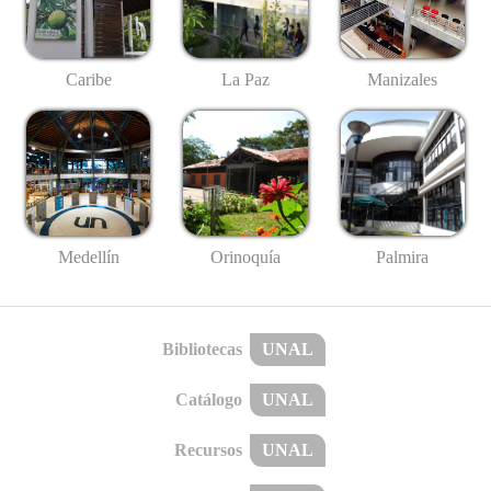
Caribe
La Paz
Manizales
Medellín
Palmira
Orinoquía
Bibliotecas
UNAL
Catálogo
UNAL
Recursos
UNAL