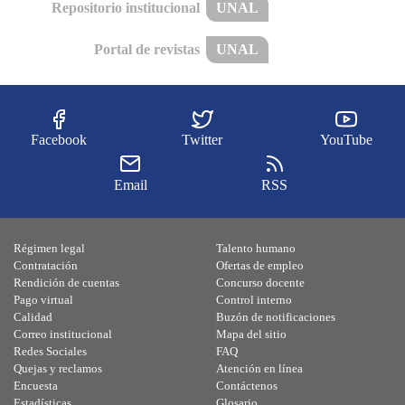
Repositorio institucional
UNAL
Portal de revistas
UNAL
Facebook
Twitter
YouTube
Email
RSS
Régimen legal
Talento humano
Contratación
Ofertas de empleo
Rendición de cuentas
Concurso docente
Pago virtual
Control interno
Calidad
Buzón de notificaciones
Correo institucional
Mapa del sitio
Redes Sociales
FAQ
Quejas y reclamos
Atención en línea
Encuesta
Contáctenos
Estadísticas
Glosario