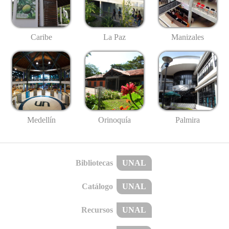
Caribe
La Paz
Manizales
Medellín
Palmira
Orinoquía
Bibliotecas
UNAL
Catálogo
UNAL
Recursos
UNAL