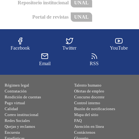
Repositorio institucional
UNAL
Portal de revistas
UNAL
Facebook
Twitter
YouTube
Email
RSS
Régimen legal
Talento humano
Contratación
Ofertas de empleo
Rendición de cuentas
Concurso docente
Pago virtual
Control interno
Calidad
Buzón de notificaciones
Correo institucional
Mapa del sitio
Redes Sociales
FAQ
Quejas y reclamos
Atención en línea
Encuesta
Contáctenos
Estadísticas
Glosario