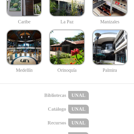
Caribe
La Paz
Manizales
Medellín
Palmira
Orinoquía
Bibliotecas
UNAL
Catálogo
UNAL
Recursos
UNAL