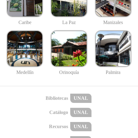
Caribe
La Paz
Manizales
Medellín
Palmira
Orinoquía
Bibliotecas
UNAL
Catálogo
UNAL
Recursos
UNAL