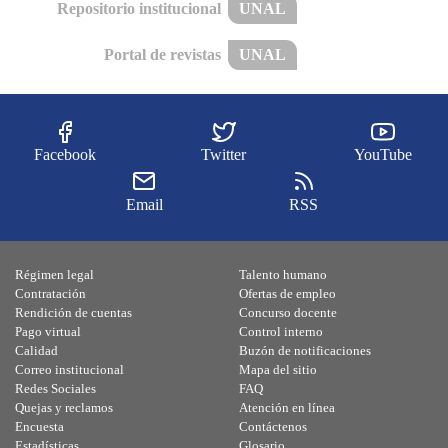
Repositorio institucional
UNAL
Portal de revistas
UNAL
Facebook
Twitter
YouTube
Email
RSS
Régimen legal
Talento humano
Contratación
Ofertas de empleo
Rendición de cuentas
Concurso docente
Pago virtual
Control interno
Calidad
Buzón de notificaciones
Correo institucional
Mapa del sitio
Redes Sociales
FAQ
Quejas y reclamos
Atención en línea
Encuesta
Contáctenos
Estadísticas
Glosario