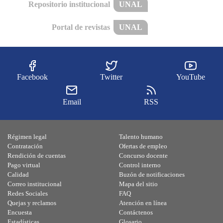
Repositorio institucional
UNAL
Portal de revistas
UNAL
Facebook
Twitter
YouTube
Email
RSS
Régimen legal
Talento humano
Contratación
Ofertas de empleo
Rendición de cuentas
Concurso docente
Pago virtual
Control interno
Calidad
Buzón de notificaciones
Correo institucional
Mapa del sitio
Redes Sociales
FAQ
Quejas y reclamos
Atención en línea
Encuesta
Contáctenos
Estadísticas
Glosario