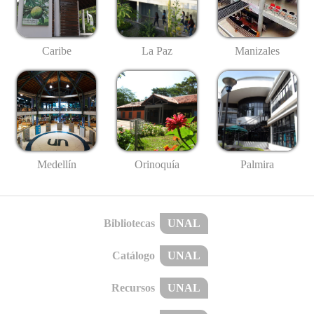
Caribe
La Paz
Manizales
Medellín
Palmira
Orinoquía
Bibliotecas
UNAL
Catálogo
UNAL
Recursos
UNAL