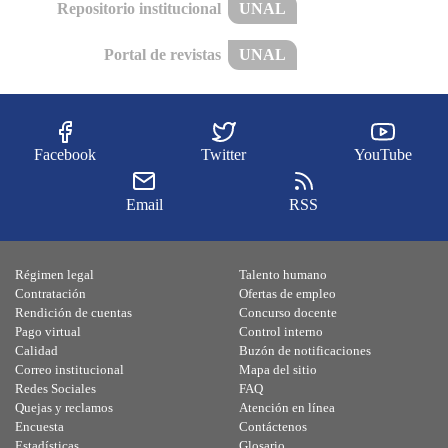
Repositorio institucional
UNAL
Portal de revistas
UNAL
Facebook
Twitter
YouTube
Email
RSS
Régimen legal
Talento humano
Contratación
Ofertas de empleo
Rendición de cuentas
Concurso docente
Pago virtual
Control interno
Calidad
Buzón de notificaciones
Correo institucional
Mapa del sitio
Redes Sociales
FAQ
Quejas y reclamos
Atención en línea
Encuesta
Contáctenos
Estadísticas
Glosario