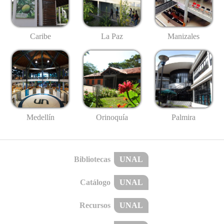
Caribe
La Paz
Manizales
Medellín
Palmira
Orinoquía
Bibliotecas
UNAL
Catálogo
UNAL
Recursos
UNAL