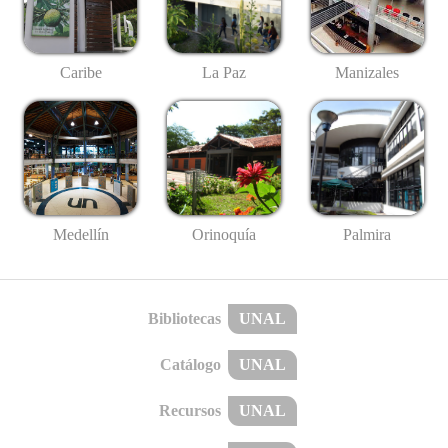
Caribe
La Paz
Manizales
Medellín
Palmira
Orinoquía
Bibliotecas
UNAL
Catálogo
UNAL
Recursos
UNAL