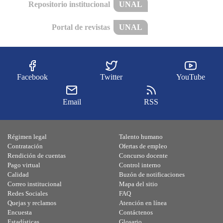
Repositorio institucional
UNAL
Portal de revistas
UNAL
Facebook
Twitter
YouTube
Email
RSS
Régimen legal
Talento humano
Contratación
Ofertas de empleo
Rendición de cuentas
Concurso docente
Pago virtual
Control interno
Calidad
Buzón de notificaciones
Correo institucional
Mapa del sitio
Redes Sociales
FAQ
Quejas y reclamos
Atención en línea
Encuesta
Contáctenos
Estadísticas
Glosario