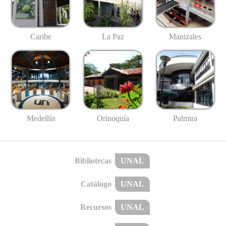
Caribe
La Paz
Manizales
Medellín
Palmira
Orinoquía
Bibliotecas
UNAL
Catálogo
UNAL
Recursos
UNAL