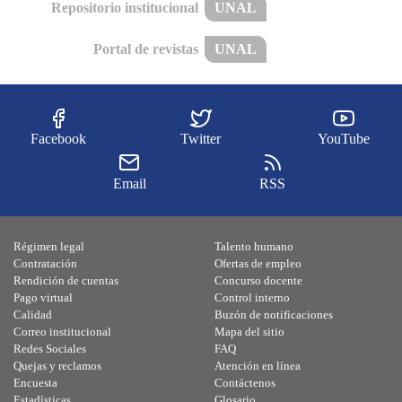
Repositorio institucional
UNAL
Portal de revistas
UNAL
Facebook
Twitter
YouTube
Email
RSS
Régimen legal
Talento humano
Contratación
Ofertas de empleo
Rendición de cuentas
Concurso docente
Pago virtual
Control interno
Calidad
Buzón de notificaciones
Correo institucional
Mapa del sitio
Redes Sociales
FAQ
Quejas y reclamos
Atención en línea
Encuesta
Contáctenos
Estadísticas
Glosario