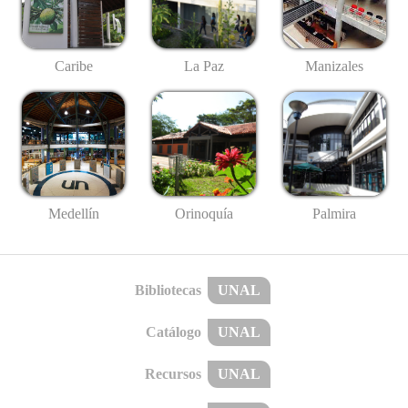
Caribe
La Paz
Manizales
Medellín
Palmira
Orinoquía
Bibliotecas
UNAL
Catálogo
UNAL
Recursos
UNAL