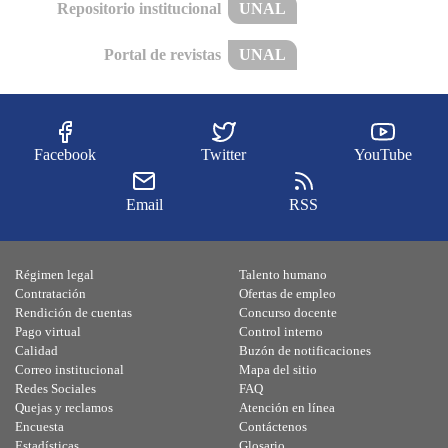
Repositorio institucional
UNAL
Portal de revistas
UNAL
Facebook
Twitter
YouTube
Email
RSS
Régimen legal
Talento humano
Contratación
Ofertas de empleo
Rendición de cuentas
Concurso docente
Pago virtual
Control interno
Calidad
Buzón de notificaciones
Correo institucional
Mapa del sitio
Redes Sociales
FAQ
Quejas y reclamos
Atención en línea
Encuesta
Contáctenos
Estadísticas
Glosario