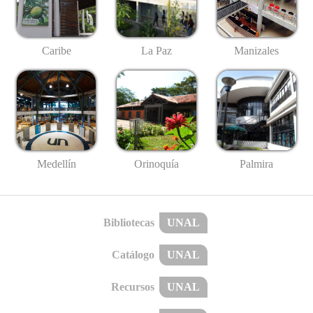
Caribe
La Paz
Manizales
Medellín
Palmira
Orinoquía
Bibliotecas
UNAL
Catálogo
UNAL
Recursos
UNAL