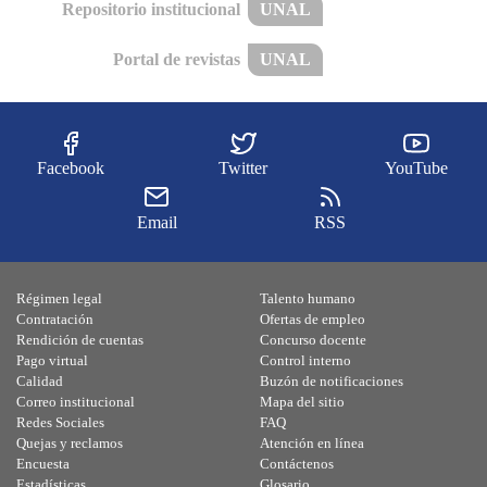
Repositorio institucional
UNAL
Portal de revistas
UNAL
Facebook
Twitter
YouTube
Email
RSS
Régimen legal
Talento humano
Contratación
Ofertas de empleo
Rendición de cuentas
Concurso docente
Pago virtual
Control interno
Calidad
Buzón de notificaciones
Correo institucional
Mapa del sitio
Redes Sociales
FAQ
Quejas y reclamos
Atención en línea
Encuesta
Contáctenos
Estadísticas
Glosario