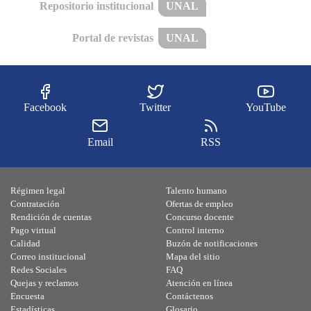
Repositorio institucional
UNAL
Portal de revistas
UNAL
Facebook
Twitter
YouTube
Email
RSS
Régimen legal
Talento humano
Contratación
Ofertas de empleo
Rendición de cuentas
Concurso docente
Pago virtual
Control interno
Calidad
Buzón de notificaciones
Correo institucional
Mapa del sitio
Redes Sociales
FAQ
Quejas y reclamos
Atención en línea
Encuesta
Contáctenos
Estadísticas
Glosario