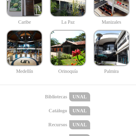
Caribe
La Paz
Manizales
Medellín
Palmira
Orinoquía
Bibliotecas
UNAL
Catálogo
UNAL
Recursos
UNAL