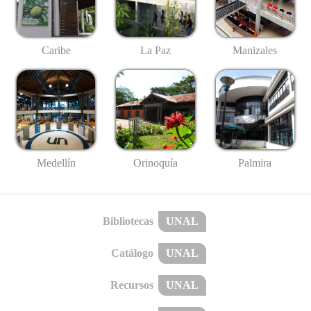
Caribe
La Paz
Manizales
Medellín
Palmira
Orinoquía
Bibliotecas
UNAL
Catálogo
UNAL
Recursos
UNAL