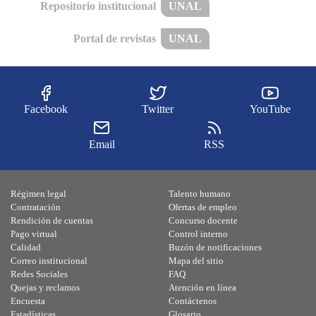
Repositorio institucional
UNAL
Portal de revistas
UNAL
Facebook
Twitter
YouTube
Email
RSS
Régimen legal
Talento humano
Contratación
Ofertas de empleo
Rendición de cuentas
Concurso docente
Pago virtual
Control interno
Calidad
Buzón de notificaciones
Correo institucional
Mapa del sitio
Redes Sociales
FAQ
Quejas y reclamos
Atención en línea
Encuesta
Contáctenos
Estadísticas
Glosario