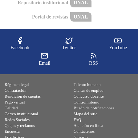
Repositorio institucional
UNAL
Portal de revistas
UNAL
Facebook
Twitter
YouTube
Email
RSS
Régimen legal
Talento humano
Contratación
Ofertas de empleo
Rendición de cuentas
Concurso docente
Pago virtual
Control interno
Calidad
Buzón de notificaciones
Correo institucional
Mapa del sitio
Redes Sociales
FAQ
Quejas y reclamos
Atención en línea
Encuesta
Contáctenos
Estadísticas
Glosario