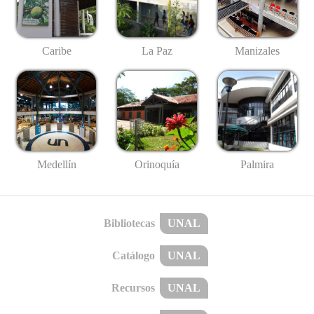
Caribe
La Paz
Manizales
Medellín
Palmira
Orinoquía
Bibliotecas
UNAL
Catálogo
UNAL
Recursos
UNAL