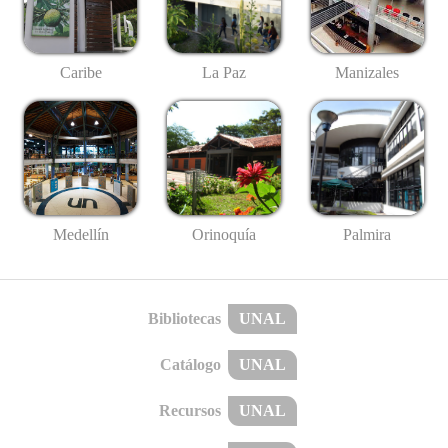
Caribe
La Paz
Manizales
Medellín
Palmira
Orinoquía
Bibliotecas
UNAL
Catálogo
UNAL
Recursos
UNAL