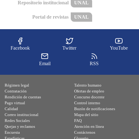
Repositorio institucional
UNAL
Portal de revistas
UNAL
Facebook
Twitter
YouTube
Email
RSS
Régimen legal
Talento humano
Contratación
Ofertas de empleo
Rendición de cuentas
Concurso docente
Pago virtual
Control interno
Calidad
Buzón de notificaciones
Correo institucional
Mapa del sitio
Redes Sociales
FAQ
Quejas y reclamos
Atención en línea
Encuesta
Contáctenos
Estadísticas
Glosario