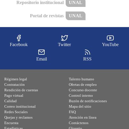
Repositorio institucional
UNAL
Portal de revistas
UNAL
Facebook
Twitter
YouTube
Email
RSS
Régimen legal
Talento humano
Contratación
Ofertas de empleo
Rendición de cuentas
Concurso docente
Pago virtual
Control interno
Calidad
Buzón de notificaciones
Correo institucional
Mapa del sitio
Redes Sociales
FAQ
Quejas y reclamos
Atención en línea
Encuesta
Contáctenos
Estadísticas
Glosario