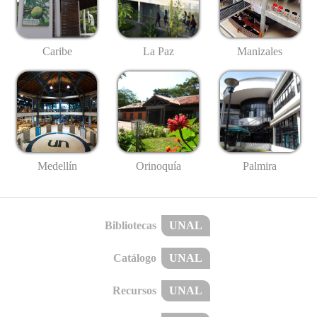
Caribe
La Paz
Manizales
Medellín
Palmira
Orinoquía
Bibliotecas
UNAL
Catálogo
UNAL
Recursos
UNAL