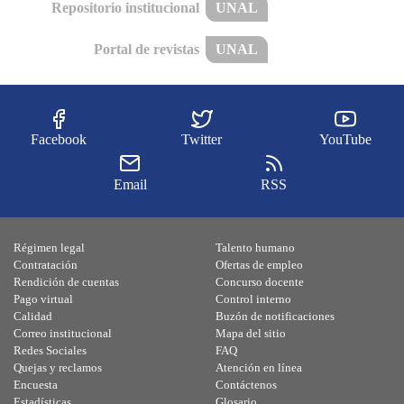
Repositorio institucional
UNAL
Portal de revistas
UNAL
Facebook
Twitter
YouTube
Email
RSS
Régimen legal
Talento humano
Contratación
Ofertas de empleo
Rendición de cuentas
Concurso docente
Pago virtual
Control interno
Calidad
Buzón de notificaciones
Correo institucional
Mapa del sitio
Redes Sociales
FAQ
Quejas y reclamos
Atención en línea
Encuesta
Contáctenos
Estadísticas
Glosario