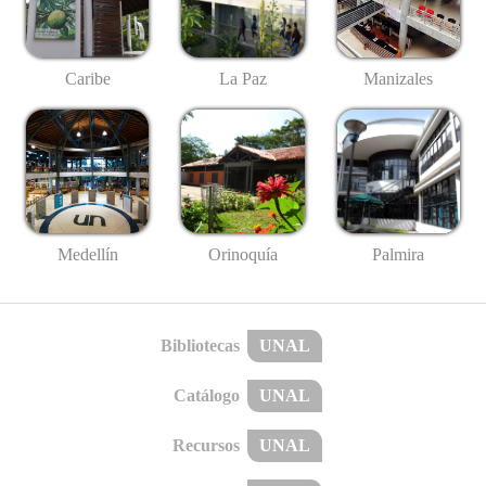
Caribe
La Paz
Manizales
Medellín
Palmira
Orinoquía
Bibliotecas
UNAL
Catálogo
UNAL
Recursos
UNAL