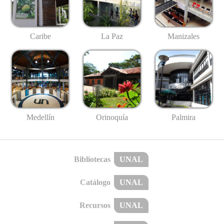
Caribe
La Paz
Manizales
Medellín
Palmira
Orinoquía
Bibliotecas
UNAL
Catálogo
UNAL
Recursos
UNAL