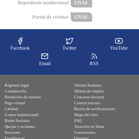
Repositorio institucional
UNAL
Portal de revistas
UNAL
Facebook
Twitter
YouTube
Email
RSS
Régimen legal
Talento humano
Contratación
Ofertas de empleo
Rendición de cuentas
Concurso docente
Pago virtual
Control interno
Calidad
Buzón de notificaciones
Correo institucional
Mapa del sitio
Redes Sociales
FAQ
Quejas y reclamos
Atención en línea
Encuesta
Contáctenos
Estadísticas
Glosario