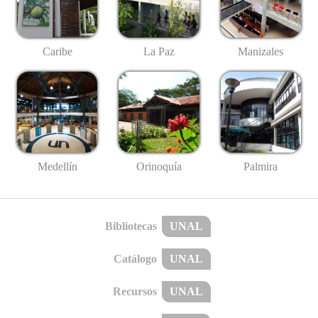
Caribe
La Paz
Manizales
Medellín
Palmira
Orinoquía
Bibliotecas
UNAL
Catálogo
UNAL
Recursos
UNAL