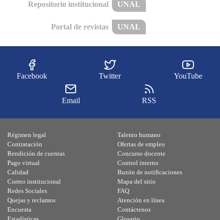
Repositorio institucional
UNAL
Portal de revistas
UNAL
Facebook
Twitter
YouTube
Email
RSS
Régimen legal
Talento humano
Contratación
Ofertas de empleo
Rendición de cuentas
Concurso docente
Pago virtual
Control interno
Calidad
Buzón de notificaciones
Correo institucional
Mapa del sitio
Redes Sociales
FAQ
Quejas y reclamos
Atención en línea
Encuesta
Contáctenos
Estadísticas
Glosario