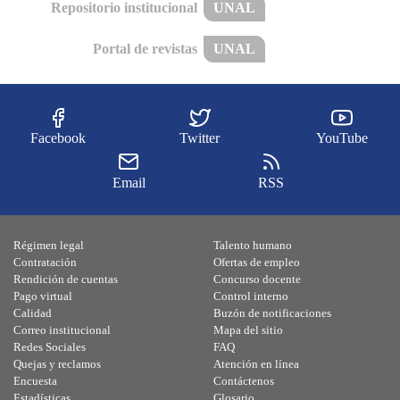
Repositorio institucional
UNAL
Portal de revistas
UNAL
Facebook
Twitter
YouTube
Email
RSS
Régimen legal
Talento humano
Contratación
Ofertas de empleo
Rendición de cuentas
Concurso docente
Pago virtual
Control interno
Calidad
Buzón de notificaciones
Correo institucional
Mapa del sitio
Redes Sociales
FAQ
Quejas y reclamos
Atención en línea
Encuesta
Contáctenos
Estadísticas
Glosario