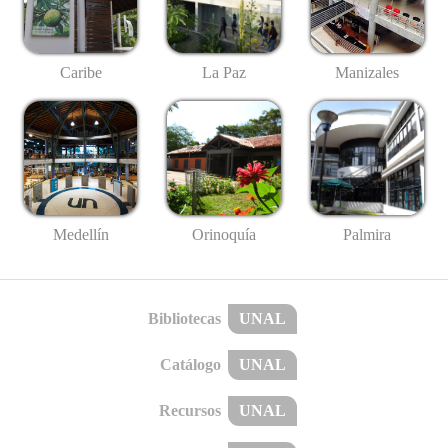
Caribe
La Paz
Manizales
Medellín
Palmira
Orinoquía
Bibliotecas
UNAL
Catálogo
UNAL
Recursos
UNAL