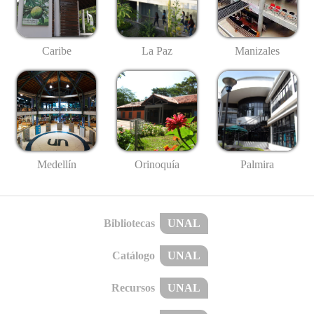
Caribe
La Paz
Manizales
Medellín
Palmira
Orinoquía
Bibliotecas
UNAL
Catálogo
UNAL
Recursos
UNAL