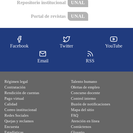
Repositorio institucional
UNAL
Portal de revistas
UNAL
Facebook
Twitter
YouTube
Email
RSS
Régimen legal
Talento humano
Contratación
Ofertas de empleo
Rendición de cuentas
Concurso docente
Pago virtual
Control interno
Calidad
Buzón de notificaciones
Correo institucional
Mapa del sitio
Redes Sociales
FAQ
Quejas y reclamos
Atención en línea
Encuesta
Contáctenos
Estadísticas
Glosario