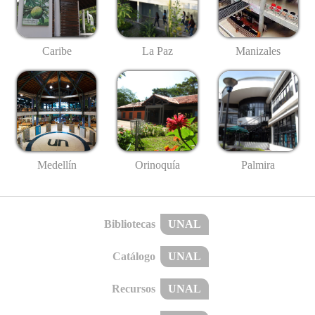
Caribe
La Paz
Manizales
Medellín
Palmira
Orinoquía
Bibliotecas
UNAL
Catálogo
UNAL
Recursos
UNAL