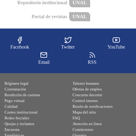
Repositorio institucional
UNAL
Portal de revistas
UNAL
Facebook
Twitter
YouTube
Email
RSS
Régimen legal
Talento humano
Contratación
Ofertas de empleo
Rendición de cuentas
Concurso docente
Pago virtual
Control interno
Calidad
Buzón de notificaciones
Correo institucional
Mapa del sitio
Redes Sociales
FAQ
Quejas y reclamos
Atención en línea
Encuesta
Contáctenos
Estadísticas
Glosario