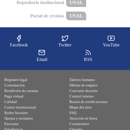
Repositorio institucional
UNAL
Portal de revistas
UNAL
Facebook
Twitter
YouTube
Email
RSS
Régimen legal
Talento humano
Contratación
Ofertas de empleo
Rendición de cuentas
Concurso docente
Pago virtual
Control interno
Calidad
Buzón de notificaciones
Correo institucional
Mapa del sitio
Redes Sociales
FAQ
Quejas y reclamos
Atención en línea
Encuesta
Contáctenos
Estadísticas
Glosario