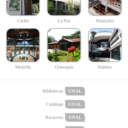
Caribe
La Paz
Manizales
Medellín
Palmira
Orinoquía
Bibliotecas
UNAL
Catálogo
UNAL
Recursos
UNAL