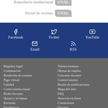
Repositorio institucional
UNAL
Portal de revistas
UNAL
Facebook
Twitter
YouTube
Email
RSS
Régimen legal
Talento humano
Contratación
Ofertas de empleo
Rendición de cuentas
Concurso docente
Pago virtual
Control interno
Calidad
Buzón de notificaciones
Correo institucional
Mapa del sitio
Redes Sociales
FAQ
Quejas y reclamos
Atención en línea
Encuesta
Contáctenos
Estadísticas
Glosario