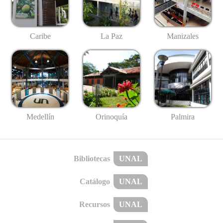
Caribe
La Paz
Manizales
Medellín
Palmira
Orinoquía
Bibliotecas
UNAL
Catálogo
UNAL
Recursos
UNAL