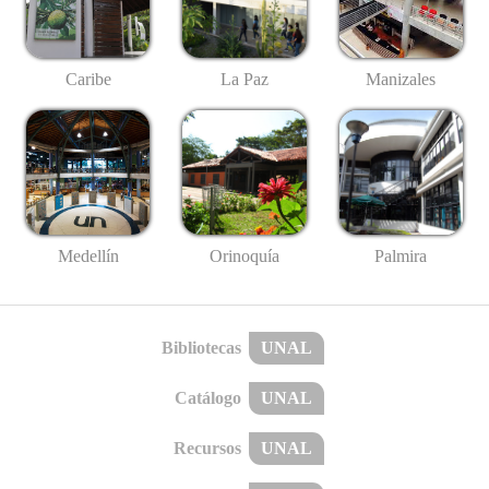
Caribe
La Paz
Manizales
Medellín
Palmira
Orinoquía
Bibliotecas
UNAL
Catálogo
UNAL
Recursos
UNAL