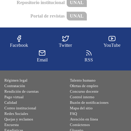
Repositorio institucional
UNAL
Portal de revistas
UNAL
Facebook
Twitter
YouTube
Email
RSS
Régimen legal
Talento humano
Contratación
Ofertas de empleo
Rendición de cuentas
Concurso docente
Pago virtual
Control interno
Calidad
Buzón de notificaciones
Correo institucional
Mapa del sitio
Redes Sociales
FAQ
Quejas y reclamos
Atención en línea
Encuesta
Contáctenos
Estadísticas
Glosario