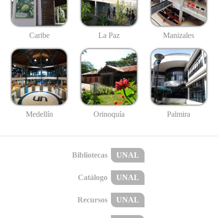
Caribe
La Paz
Manizales
Medellín
Palmira
Orinoquía
Bibliotecas
UNAL
Catálogo
UNAL
Recursos
UNAL