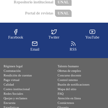
Repositorio institucional
UNAL
Portal de revistas
UNAL
Facebook
Twitter
YouTube
Email
RSS
Régimen legal
Talento humano
Contratación
Ofertas de empleo
Rendición de cuentas
Concurso docente
Pago virtual
Control interno
Calidad
Buzón de notificaciones
Correo institucional
Mapa del sitio
Redes Sociales
FAQ
Quejas y reclamos
Atención en línea
Encuesta
Contáctenos
Estadísticas
Glosario