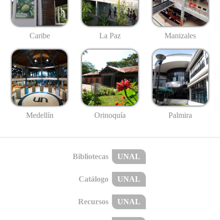
Caribe
La Paz
Manizales
Medellín
Palmira
Orinoquía
Bibliotecas
UNAL
Catálogo
UNAL
Recursos
UNAL