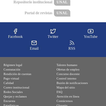
Repositorio institucional
UNAL
Portal de revistas
UNAL
Facebook
Twitter
YouTube
Email
RSS
Régimen legal
Talento humano
Contratación
Ofertas de empleo
Rendición de cuentas
Concurso docente
Pago virtual
Control interno
Calidad
Buzón de notificaciones
Correo institucional
Mapa del sitio
Redes Sociales
FAQ
Quejas y reclamos
Atención en línea
Encuesta
Contáctenos
Estadísticas
Glosario