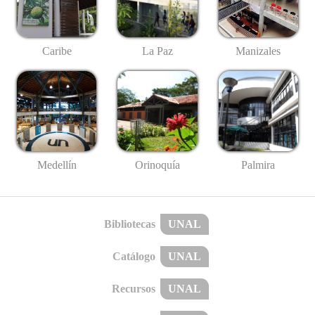
Caribe
La Paz
Manizales
Medellín
Palmira
Orinoquía
Bibliotecas
UNAL
Catálogo
UNAL
Recursos
UNAL