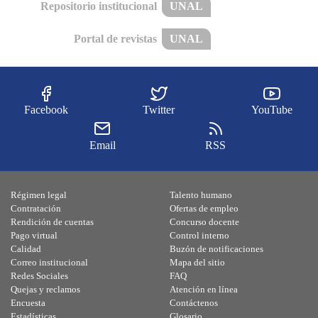
Repositorio institucional
UNAL
Portal de revistas
UNAL
Facebook
Twitter
YouTube
Email
RSS
Régimen legal
Talento humano
Contratación
Ofertas de empleo
Rendición de cuentas
Concurso docente
Pago virtual
Control interno
Calidad
Buzón de notificaciones
Correo institucional
Mapa del sitio
Redes Sociales
FAQ
Quejas y reclamos
Atención en línea
Encuesta
Contáctenos
Estadísticas
Glosario