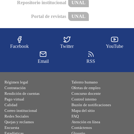
Repositorio institucional
UNAL
Portal de revistas
UNAL
Facebook
Twitter
YouTube
Email
RSS
Régimen legal
Talento humano
Contratación
Ofertas de empleo
Rendición de cuentas
Concurso docente
Pago virtual
Control interno
Calidad
Buzón de notificaciones
Correo institucional
Mapa del sitio
Redes Sociales
FAQ
Quejas y reclamos
Atención en línea
Encuesta
Contáctenos
Estadísticas
Glosario