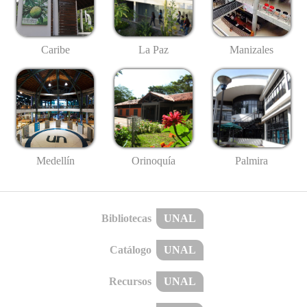
Caribe
La Paz
Manizales
Medellín
Palmira
Orinoquía
Bibliotecas
UNAL
Catálogo
UNAL
Recursos
UNAL