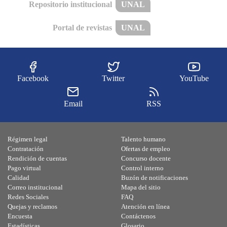
Repositorio institucional
UNAL
Portal de revistas
UNAL
Facebook
Twitter
YouTube
Email
RSS
Régimen legal
Talento humano
Contratación
Ofertas de empleo
Rendición de cuentas
Concurso docente
Pago virtual
Control interno
Calidad
Buzón de notificaciones
Correo institucional
Mapa del sitio
Redes Sociales
FAQ
Quejas y reclamos
Atención en línea
Encuesta
Contáctenos
Estadísticas
Glosario