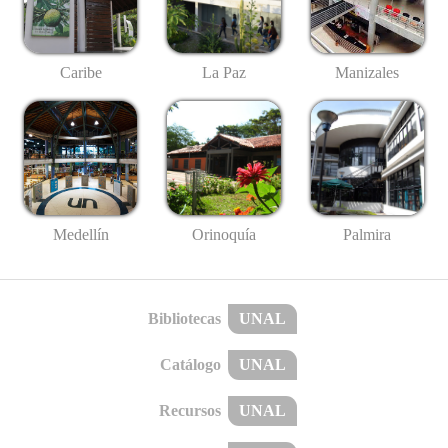
Caribe
La Paz
Manizales
Medellín
Palmira
Orinoquía
Bibliotecas
UNAL
Catálogo
UNAL
Recursos
UNAL