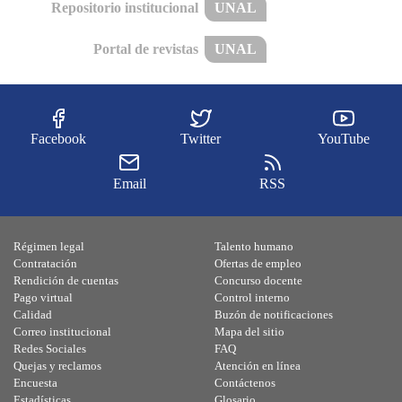
Repositorio institucional
UNAL
Portal de revistas
UNAL
Facebook
Twitter
YouTube
Email
RSS
Régimen legal
Talento humano
Contratación
Ofertas de empleo
Rendición de cuentas
Concurso docente
Pago virtual
Control interno
Calidad
Buzón de notificaciones
Correo institucional
Mapa del sitio
Redes Sociales
FAQ
Quejas y reclamos
Atención en línea
Encuesta
Contáctenos
Estadísticas
Glosario