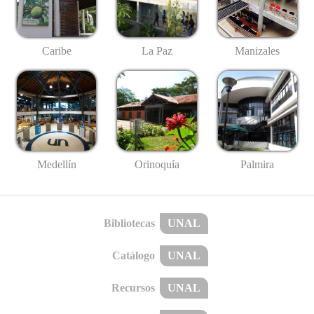
Caribe
La Paz
Manizales
Medellín
Palmira
Orinoquía
Bibliotecas
UNAL
Catálogo
UNAL
Recursos
UNAL