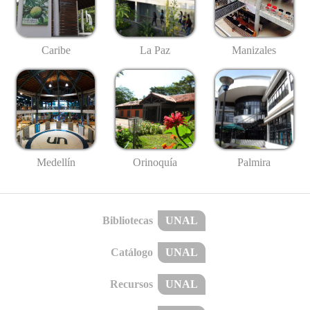
Caribe
La Paz
Manizales
Medellín
Palmira
Orinoquía
Bibliotecas
UNAL
Catálogo
UNAL
Recursos
UNAL