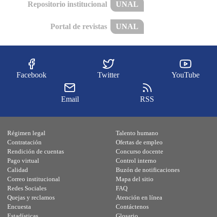
Repositorio institucional
UNAL
Portal de revistas
UNAL
Facebook
Twitter
YouTube
Email
RSS
Régimen legal
Talento humano
Contratación
Ofertas de empleo
Rendición de cuentas
Concurso docente
Pago virtual
Control interno
Calidad
Buzón de notificaciones
Correo institucional
Mapa del sitio
Redes Sociales
FAQ
Quejas y reclamos
Atención en línea
Encuesta
Contáctenos
Estadísticas
Glosario