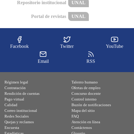
Repositorio institucional
UNAL
Portal de revistas
UNAL
Facebook
Twitter
YouTube
Email
RSS
Régimen legal
Talento humano
Contratación
Ofertas de empleo
Rendición de cuentas
Concurso docente
Pago virtual
Control interno
Calidad
Buzón de notificaciones
Correo institucional
Mapa del sitio
Redes Sociales
FAQ
Quejas y reclamos
Atención en línea
Encuesta
Contáctenos
Estadísticas
Glosario