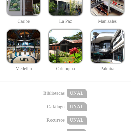
Caribe
La Paz
Manizales
Medellín
Palmira
Orinoquía
Bibliotecas
UNAL
Catálogo
UNAL
Recursos
UNAL