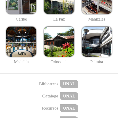
Caribe
La Paz
Manizales
Medellín
Palmira
Orinoquía
Bibliotecas
UNAL
Catálogo
UNAL
Recursos
UNAL