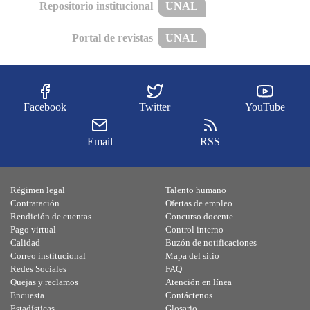
Repositorio institucional
UNAL
Portal de revistas
UNAL
Facebook
Twitter
YouTube
Email
RSS
Régimen legal
Talento humano
Contratación
Ofertas de empleo
Rendición de cuentas
Concurso docente
Pago virtual
Control interno
Calidad
Buzón de notificaciones
Correo institucional
Mapa del sitio
Redes Sociales
FAQ
Quejas y reclamos
Atención en línea
Encuesta
Contáctenos
Estadísticas
Glosario